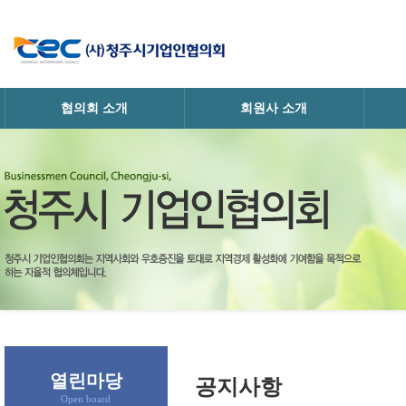
협의회 소개
회원사 소개
· 인사말
· 회원사정보
· 
· 협의회소개
· 업체홍보
· 조직
· 연혁
· 가입안내
· 찾아오시는길
열린마당
공지사항
Open board