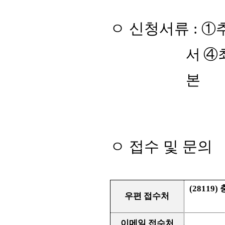
ㅇ
신청서류
:
①
서
④
본
ㅇ
접수 및 문의
(28119)
우편 접수처
이메일 접수처