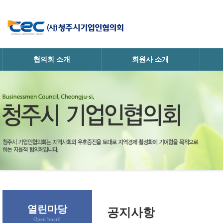
협의회 소개
회원사 소개
· 인사말
· 회원사정보
· 
· 협의회소개
· 업체홍보
· 조직
· 연혁
· 가입안내
· 찾아오시는길
열린마당
공지사항
Open board